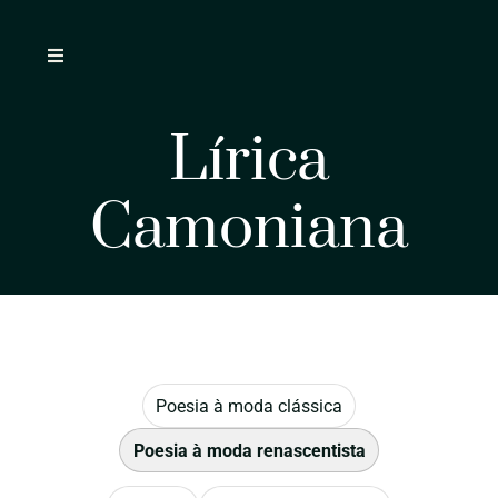
Skip
to
Toggle
content
Navigation
Home
Lírica
Arquivo
Camoniana
Eventos
Sobre
Poesia à moda clássica
Poesia à moda renascentista