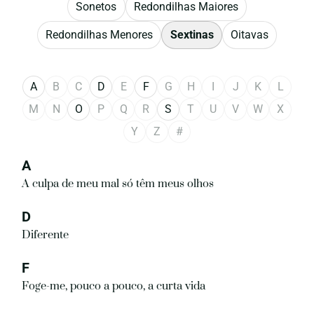
Sonetos
Redondilhas Maiores
Redondilhas Menores
Sextinas
Oitavas
A
B
C
D
E
F
G
H
I
J
K
L
M
N
O
P
Q
R
S
T
U
V
W
X
Y
Z
#
A
A culpa de meu mal só têm meus olhos
D
Diferente
F
Foge-me, pouco a pouco, a curta vida