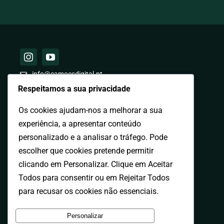
info@camoesdigital.pt
Respeitamos a sua privacidade
© 2026 – Camões Digital. Todos os direitos reservados
Os cookies ajudam-nos a melhorar a sua
Developed by
RAMO DESIGN
experiência, a apresentar conteúdo
personalizado e a analisar o tráfego. Pode
Aviso Legal / Direitos de Autor
escolher que cookies pretende permitir
clicando em Personalizar. Clique em Aceitar
Política de Cookies
Política de Privacidade
Todos para consentir ou em Rejeitar Todos
para recusar os cookies não essenciais.
Personalizar