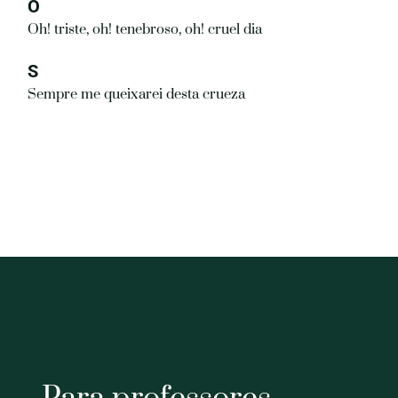
O
Oh! triste, oh! tenebroso, oh! cruel dia
S
Sempre me queixarei desta crueza