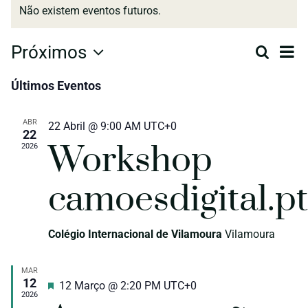
Não existem eventos futuros.
N
Próximos
Pesquis
Na
Lista
Selecione
d
Últimos Eventos
a
de
data.
v
ABR
22 Abril @ 9:00 AM
UTC+0
22
pe
d
Workshop
2026
E
camoesdigital.pt
e
vis
Colégio Internacional de Vilamoura
Vilamoura
MAR
de
12
Destaque
12 Março @ 2:20 PM
UTC+0
2026