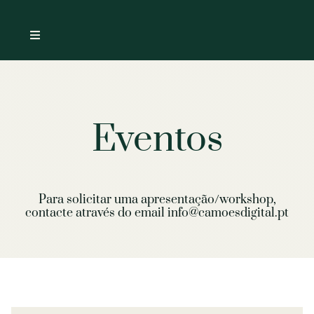
Skip
to
Toggle
content
Navigation
Home
Arquivo
Eventos
Eventos
Sobre
Para solicitar uma apresentação/workshop,
contacte através do email
info@camoesdigital.pt